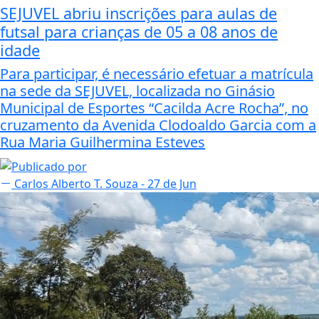
SEJUVEL abriu inscrições para aulas de
futsal para crianças de 05 a 08 anos de
idade
Para participar, é necessário efetuar a matrícula
na sede da SEJUVEL, localizada no Ginásio
Municipal de Esportes “Cacilda Acre Rocha”, no
cruzamento da Avenida Clodoaldo Garcia com a
Rua Maria Guilhermina Esteves
Carlos Alberto T. Souza
- 27 de Jun