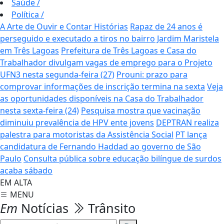
Saúde
/
Política
/
A Arte de Ouvir e Contar Histórias
Rapaz de 24 anos é
perseguido e executado a tiros no bairro Jardim Maristela
em Três Lagoas
Prefeitura de Três Lagoas e Casa do
Trabalhador divulgam vagas de emprego para o Projeto
UFN3 nesta segunda-feira (27)
Prouni: prazo para
comprovar informações de inscrição termina na sexta
Veja
as oportunidades disponíveis na Casa do Trabalhador
nesta sexta-feira (24)
Pesquisa mostra que vacinação
diminuiu prevalência de HPV ente jovens
DEPTRAN realiza
palestra para motoristas da Assistência Social
PT lança
candidatura de Fernando Haddad ao governo de São
Paulo
Consulta pública sobre educação bilíngue de surdos
acaba sábado
EM ALTA
MENU
Em
Notícias
Trânsito