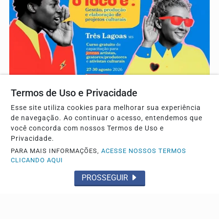
Termos de Uso e Privacidade
TRÊS LAGOAS
Esse site utiliza cookies para melhorar sua experiência
Inscrições abertas para oficina gratuita de gestão
de navegação. Ao continuar o acesso, entendemos que
e elaboração de projetos culturais em Três...
você concorda com nossos Termos de Uso e
A capacitação é voltada para jovens artistas, produtores
Privacidade.
culturais e lideranças comunitárias com idades...
PARA MAIS INFORMAÇÕES,
ACESSE NOSSOS TERMOS
CLICANDO AQUI
PROSSEGUIR