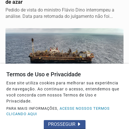
de azar
Pedido de vista do ministro Flávio Dino interrompeu a
análise. Data para retomada do julgamento não foi...
Termos de Uso e Privacidade
Esse site utiliza cookies para melhorar sua experiência
ECONOMIA
de navegação. Ao continuar o acesso, entendemos que
Leilões de petróleo em outubro terão recorde de
você concorda com nossos Termos de Uso e
áreas em disputa
Privacidade.
Só no pré-sal, 13 blocos serão licitados, detalha Agência
PARA MAIS INFORMAÇÕES,
ACESSE NOSSOS TERMOS
Nacional do Petróleo, Gás Natural e...
CLICANDO AQUI
PROSSEGUIR