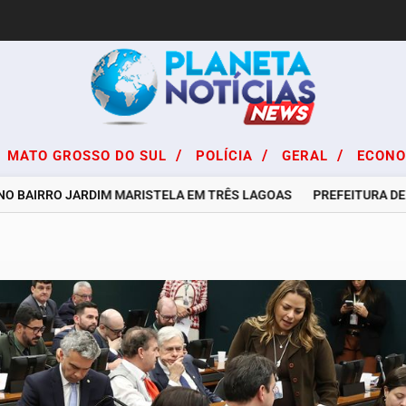
/
/
/
MATO GROSSO DO SUL
POLÍCIA
GERAL
ECON
AIRRO JARDIM MARISTELA EM TRÊS LAGOAS
PREFEITURA DE TRÊS