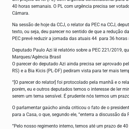
40 horas semanais. O PL com urgência precisa ser votado
Câmara.
Na sessão de hoje da CCJ, o relator da PEC na CCJ, deput
texto, ou seja, deu parecer no sentido de que a redução d
PEC prevê reduzir a jornada das atuais 44 para 36 hora
Deputado Paulo Azi lê relatório sobre a PEC 221/2019, qu
Marques/Agência Brasil
O parecer do deputado Azi ainda precisa ser aprovado p
RS) e a Bia Kicis (PL-DF) pediram vista para ter mais tem
“[O parecer do relator] foi protocolado pela manhã e o rela
porém, eu e outros deputados temos o interesse de ler m
serem um tema sensível. É prudente nós termos um prazo 
O parlamentar gaúcho ainda criticou o fato de o presiden
para a Casa, o que, segundo ele, “enterra a discussão da 
“Pelo nosso regimento interno, temos até um prazo de 40