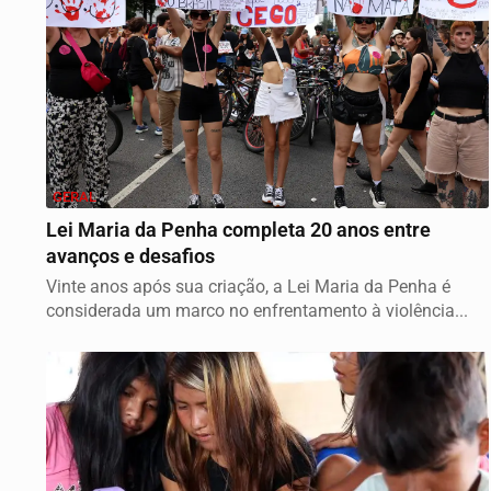
GERAL
Lei Maria da Penha completa 20 anos entre
avanços e desafios
Vinte anos após sua criação, a Lei Maria da Penha é
considerada um marco no enfrentamento à violência...