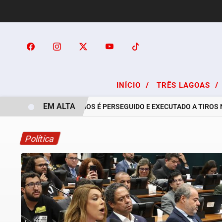
/
/
INÍCIO
TRÊS LAGOAS
EM ALTA
RAPAZ DE 24 ANOS É PERSEGUIDO E EXECUTADO A TIROS NO B
Política