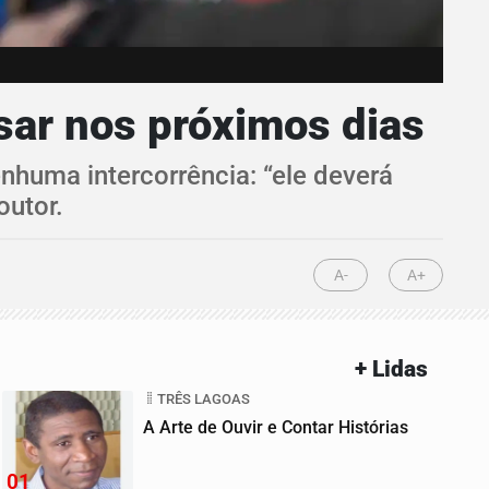
sar nos próximos dias
nhuma intercorrência: “ele deverá
outor.
A-
A+
+ Lidas
TRÊS LAGOAS
A Arte de Ouvir e Contar Histórias
01