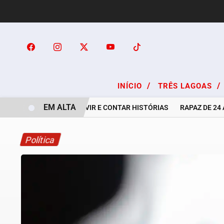
/
/
INÍCIO
TRÊS LAGOAS
EM ALTA
A ARTE DE OUVIR E CONTAR HISTÓRIAS
RAPAZ DE 24 ANO
Política