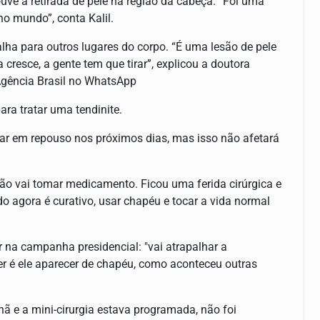
uve a retirada de pele na região da cabeça. “Foi uma
o mundo”, conta Kalil.
alha para outros lugares do corpo. “É uma lesão de pele
resce, a gente tem que tirar”, explicou a doutora
 Agência Brasil no WhatsApp
ara tratar uma tendinite.
icar em repouso nos próximos dias, mas isso não afetará
ão vai tomar medicamento. Ficou uma ferida cirúrgica e
do agora é curativo, usar chapéu e tocar a vida normal
r na campanha presidencial: "vai atrapalhar a
 é ele aparecer de chapéu, como aconteceu outras
ã e a mini-cirurgia estava programada, não foi