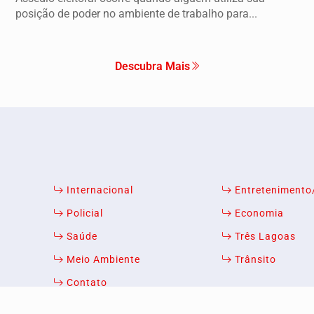
posição de poder no ambiente de trabalho para...
Descubra Mais
Internacional
Entreteniment
Policial
Economia
xperiência de navegação. Ao continuar o acesso, entend
Saúde
Três Lagoas
Meio Ambiente
Trânsito
ICANDO AQUI
Contato