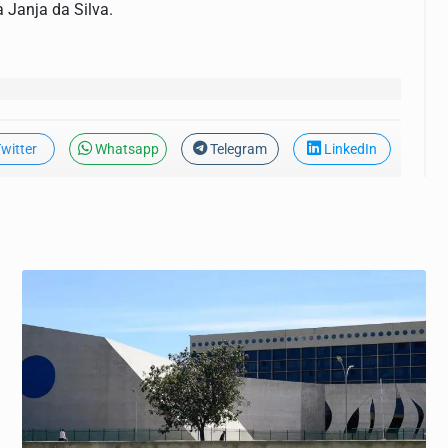
 Janja da Silva.
witter
Whatsapp
Telegram
LinkedIn