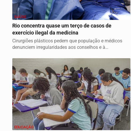
SAÚDE
Rio concentra quase um terço de casos de
exercício ilegal da medicina
Cirurgiões plásticos pedem que população e médicos
denunciem irregularidades aos conselhos e à
Sociedade...
EDUCAÇÃO