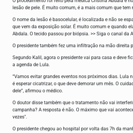
O procedimento foi feito pela médica Cristina Abdala e ho
lesão de pele. É muito comum, é a mais comum que tem n
O nome da lesão é basocelular, é localizada e não se esp
que vem da exposição solar. É muito comum e quando ela c
Abdala. O tecido passou por biópsia. >> Siga o canal da
O presidente também fez uma infiltração na mão direita p
Segundo Kalil, agora o presidente vai para casa e deve f
a agenda de Lula.
“Vamos evitar grandes eventos nos próximos dias. Lula n
é esperar cicatrizar, o que deve demorar um mês. O cuida
dele”, afirmou o médico.
O doutor disse também que o tratamento não vai interferi
campanha? A resposta é não. O máximo que vai acontecer
vezes".
O presidente chegou ao hospital por volta das 7h da manh