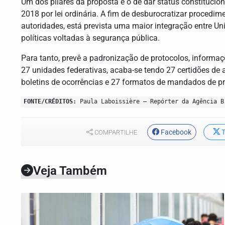
Um dos pilares da proposta é o de dar status constitucio
2018 por lei ordinária. A fim de desburocratizar procedim
autoridades, está prevista uma maior integração entre Un
políticas voltadas à segurança pública.
Para tanto, prevê a padronização de protocolos, informa
27 unidades federativas, acaba-se tendo 27 certidões de a
boletins de ocorrências e 27 formatos de mandados de pr
FONTE/CRÉDITOS:
Paula Laboissière – Repórter da Agência B
Facebook
T
COMPARTILHE
Veja Também