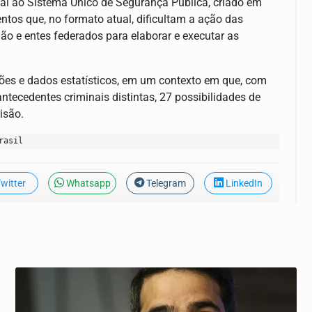
nal ao Sistema Único de Segurança Pública, criado em
entos que, no formato atual, dificultam a ação das
ião e entes federados para elaborar e executar as
ções e dados estatísticos, em um contexto em que, com
ntecedentes criminais distintas, 27 possibilidades de
isão.
rasil
witter
Whatsapp
Telegram
LinkedIn