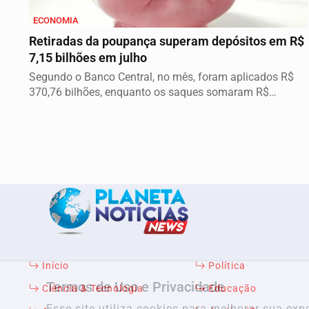
ECONOMIA
Retiradas da poupança superam depósitos em R$
7,15 bilhões em julho
Segundo o Banco Central, no mês, foram aplicados R$
370,76 bilhões, enquanto os saques somaram R$
377,92...
Início
Política
Termos de Uso e Privacidade
Ciência & Tecnologia
Educação
Esse site utiliza cookies para melhorar sua e