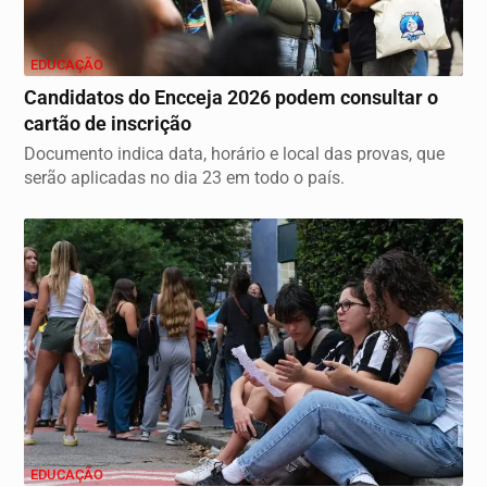
EDUCAÇÃO
Candidatos do Encceja 2026 podem consultar o
cartão de inscrição
Documento indica data, horário e local das provas, que
serão aplicadas no dia 23 em todo o país.
EDUCAÇÃO