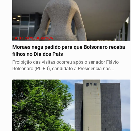
JUSTIÇA/SEGURANÇA
Moraes nega pedido para que Bolsonaro receba
filhos no Dia dos Pais
Proibição das visitas ocorreu após o senador Flávio
Bolsonaro (PL-RJ), candidato à Presidência nas...