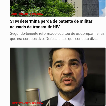
JUSTIÇA/SEGURANÇA
STM determina perda de patente de militar
acusado de transmitir HIV
Segundo-tenente reformado ocultou de ex-companheiras
que era soropositivo. Defesa disse que conduta diz...
JUSTIÇA/SEGURANÇA