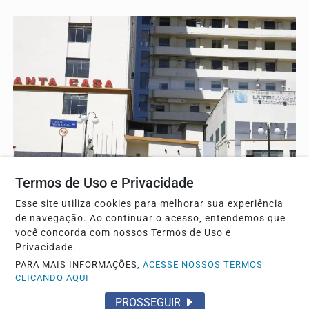
SAÚDE
Termos de Uso e Privacidade
Lei prorroga uso do FGTS em hospitais
Esse site utiliza cookies para melhorar sua experiência
filantrópicos ligados ao SUS
de navegação. Ao continuar o acesso, entendemos que
você concorda com nossos Termos de Uso e
Prazo que terminou em 2022 foi prorrogado até 2030.
Privacidade.
PARA MAIS INFORMAÇÕES,
ACESSE NOSSOS TERMOS
CLICANDO AQUI
PROSSEGUIR