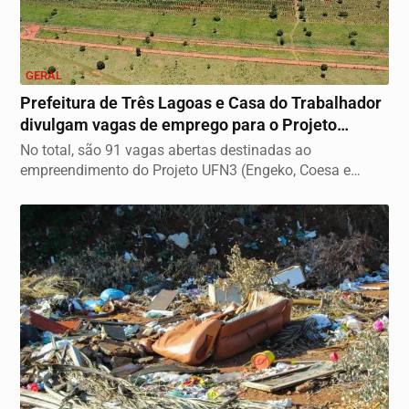
GERAL
Prefeitura de Três Lagoas e Casa do Trabalhador
divulgam vagas de emprego para o Projeto
UFN3...
No total, são 91 vagas abertas destinadas ao
empreendimento do Projeto UFN3 (Engeko, Coesa e
Enfil),...