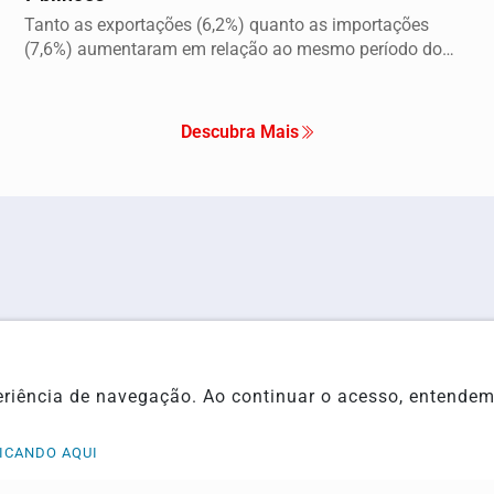
Tanto as exportações (6,2%) quanto as importações
(7,6%) aumentaram em relação ao mesmo período do
ano...
Descubra Mais
Internacional
Entreteniment
Policial
Economia
xperiência de navegação. Ao continuar o acesso, entend
Saúde
Três Lagoas
Meio Ambiente
Trânsito
ICANDO AQUI
Contato