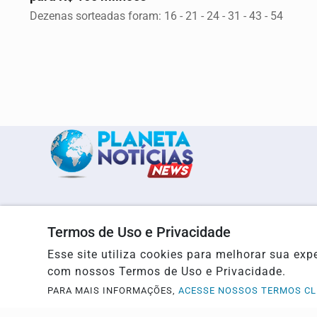
Dezenas sorteadas foram: 16 - 21 - 24 - 31 - 43 - 54
Início
Política
Termos de Uso e Privacidade
Ciência & Tecnologia
Educação
Esse site utiliza cookies para melhorar sua e
Agro
Justiça/Segurança
com nossos Termos de Uso e Privacidade.
Mato Grosso do Sul
Geral
PARA MAIS INFORMAÇÕES,
ACESSE NOSSOS TERMOS CL
Sobre
FAQ