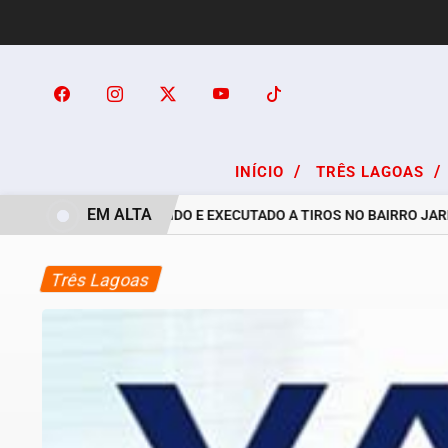
/
/
INÍCIO
TRÊS LAGOAS
EM ALTA
E 24 ANOS É PERSEGUIDO E EXECUTADO A TIROS NO BAIRRO JARDI
Três Lagoas