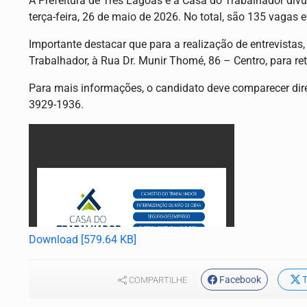
A Prefeitura de Três Lagoas e a Casa do Trabalhador di
terça-feira, 26 de maio de 2026. No total, são 135 vagas e
Importante destacar que para a realização de entrevista
Trabalhador, à Rua Dr. Munir Thomé, 86 – Centro, para r
Para mais informações, o candidato deve comparecer dir
3929-1936.
Download [579.64 KB]
Facebook
T
COMPARTILHE