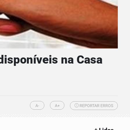
isponíveis na Casa
A-
A+
REPORTAR ERROS