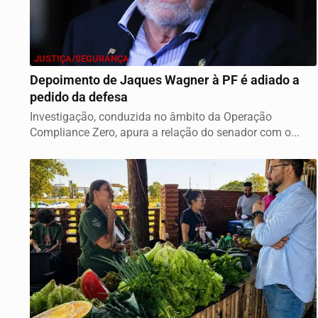
JUSTIÇA/SEGURANÇA
Depoimento de Jaques Wagner à PF é adiado a
pedido da defesa
Investigação, conduzida no âmbito da Operação
Compliance Zero, apura a relação do senador com o...