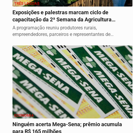
TRÊS LAGOAS
Exposições e palestras marcam ciclo de
capacitação da 2ª Semana da Agricultura
Familiar em...
A programação reuniu produtores rurais,
empreendedores, parceiros e representantes de
instituições...
ECONOMIA
Ninguém acerta Mega-Sena; prêmio acumula
para R$ 165 milhões