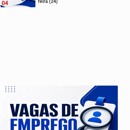
feira (24)
04