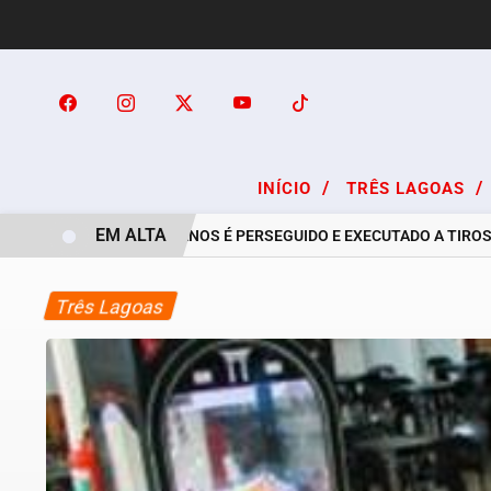
/
/
INÍCIO
TRÊS LAGOAS
EM ALTA
RAPAZ DE 24 ANOS É PERSEGUIDO E EXECUTADO A TIROS NO 
Três Lagoas