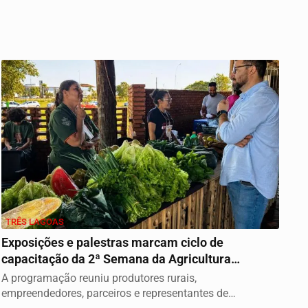
TRÊS LAGOAS
Exposições e palestras marcam ciclo de
capacitação da 2ª Semana da Agricultura
Familiar em...
A programação reuniu produtores rurais,
empreendedores, parceiros e representantes de