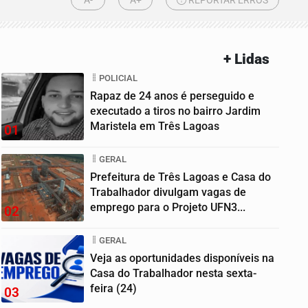
A-
A+
REPORTAR ERROS
+ Lidas
POLICIAL
Rapaz de 24 anos é perseguido e
executado a tiros no bairro Jardim
Maristela em Três Lagoas
01
GERAL
Prefeitura de Três Lagoas e Casa do
Trabalhador divulgam vagas de
emprego para o Projeto UFN3...
02
GERAL
Veja as oportunidades disponíveis na
Casa do Trabalhador nesta sexta-
feira (24)
03