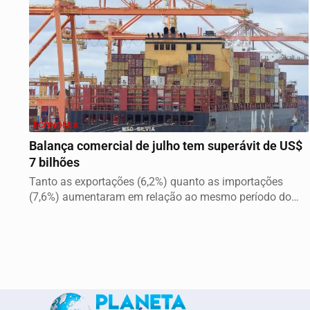
ECONOMIA
Balança comercial de julho tem superávit de US$
7 bilhões
Tanto as exportações (6,2%) quanto as importações
(7,6%) aumentaram em relação ao mesmo período do
ano...
Termos de Uso e Privacidade
Esse site utiliza cookies para melhorar sua e
com nossos Termos de Uso e Privacidade.