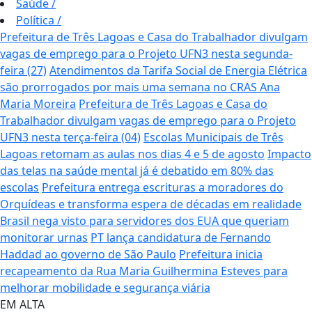
Saúde
/
Política
/
Prefeitura de Três Lagoas e Casa do Trabalhador divulgam
vagas de emprego para o Projeto UFN3 nesta segunda-
feira (27)
Atendimentos da Tarifa Social de Energia Elétrica
são prorrogados por mais uma semana no CRAS Ana
Maria Moreira
Prefeitura de Três Lagoas e Casa do
Trabalhador divulgam vagas de emprego para o Projeto
UFN3 nesta terça-feira (04)
Escolas Municipais de Três
Lagoas retomam as aulas nos dias 4 e 5 de agosto
Impacto
das telas na saúde mental já é debatido em 80% das
escolas
Prefeitura entrega escrituras a moradores do
Orquídeas e transforma espera de décadas em realidade
Brasil nega visto para servidores dos EUA que queriam
monitorar urnas
PT lança candidatura de Fernando
Haddad ao governo de São Paulo
Prefeitura inicia
recapeamento da Rua Maria Guilhermina Esteves para
melhorar mobilidade e segurança viária
EM ALTA