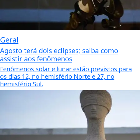
Geral
Agosto terá dois eclipses; saiba como
assistir aos fenômenos
Fenômenos solar e lunar estão previstos para
os dias 12, no hemisfério Norte e 27, no
hemisfério Sul.