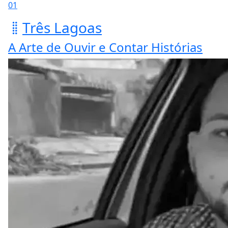
01
Três Lagoas
A Arte de Ouvir e Contar Histórias