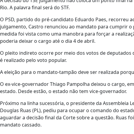
A decisão do TSE julgamento não coloca um ponto final na 
Rio. A palavra final será do STF.
O PSD, partido do pré-candidato Eduardo Paes, recorreu ao
julgamento, Castro renunciou ao mandato para cumprir o p
medida foi vista como uma manobra para forçar a realizaçã
poderia deixar o cargo até o dia 4 de abril.
O pleito indireto ocorre por meio dos votos de deputados da
é realizado pelo voto popular.
A eleição para o mandato-tampão deve ser realizada porque
O ex-vice-governador Thiago Pampolha deixou o cargo, em
estado. Desde estão, o estado não tem vice-governador.
Próximo na linha sucessória, o presidente da Assembleia Leg
Douglas Ruas (PL), pediu para ocupar o comando do estad
aguardar a decisão final da Corte sobre a questão. Ruas foi
mandato cassado.