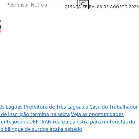
Pesquisar Notícia
QUINTA-FEIRA, 06 DE AGOSTO 2026
rês Lagoas
Prefeitura de Três Lagoas e Casa do Trabalhador
de inscrição termina na sexta
Veja as oportunidades
 ente jovens
DEPTRAN realiza palestra para motoristas da
ão bilíngue de surdos acaba sábado