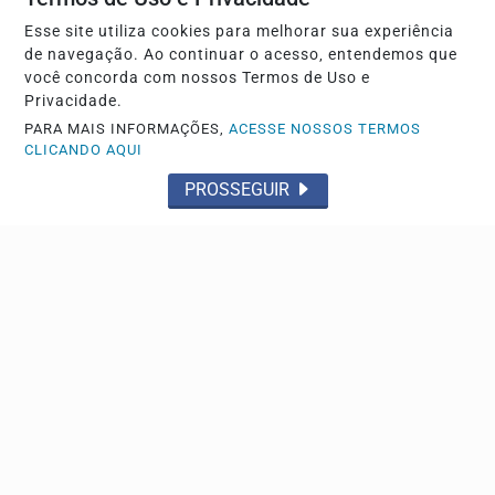
Esse site utiliza cookies para melhorar sua experiência
de navegação. Ao continuar o acesso, entendemos que
você concorda com nossos Termos de Uso e
EDUCAÇÃO
Privacidade.
Saeb 2025: Brasil recupera nível pré-pandemia,
PARA MAIS INFORMAÇÕES,
ACESSE NOSSOS TERMOS
mas ainda tem gargalos
CLICANDO AQUI
Os resultados nas avaliações do Sistema de Avaliação da
PROSSEGUIR
Educação Básica (Saeb) 2025, divulgados nesta...