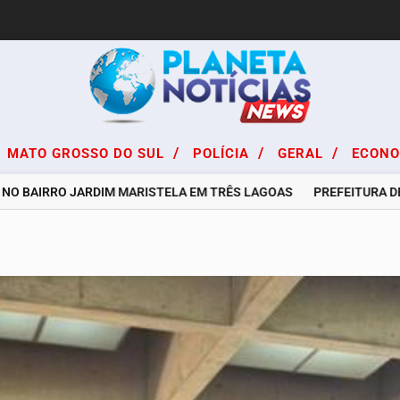
/
/
/
MATO GROSSO DO SUL
POLÍCIA
GERAL
ECON
AIRRO JARDIM MARISTELA EM TRÊS LAGOAS
PREFEITURA DE TRÊS