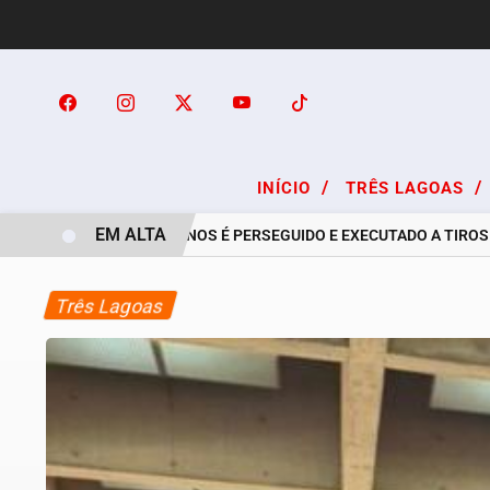
/
/
INÍCIO
TRÊS LAGOAS
EM ALTA
RAPAZ DE 24 ANOS É PERSEGUIDO E EXECUTADO A TIROS NO B
Três Lagoas