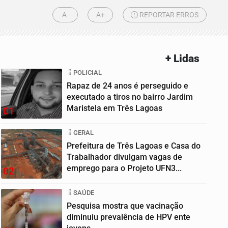
A-
A+
REPORTAR ERROS
+ Lidas
POLICIAL
Rapaz de 24 anos é perseguido e
executado a tiros no bairro Jardim
Maristela em Três Lagoas
01
GERAL
Prefeitura de Três Lagoas e Casa do
Trabalhador divulgam vagas de
emprego para o Projeto UFN3...
02
SAÚDE
Pesquisa mostra que vacinação
diminuiu prevalência de HPV ente