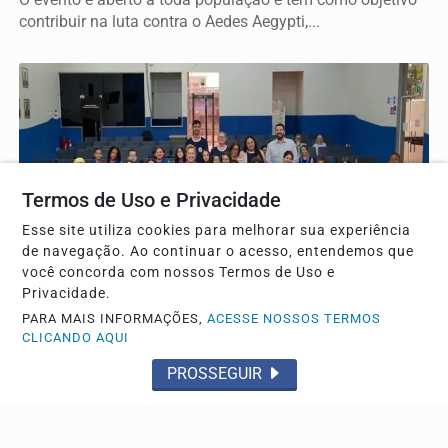
contribuir na luta contra o Aedes Aegypti,...
Termos de Uso e Privacidade
Esse site utiliza cookies para melhorar sua experiência
de navegação. Ao continuar o acesso, entendemos que
você concorda com nossos Termos de Uso e
Privacidade.
TRÊS LAGOAS
PARA MAIS INFORMAÇÕES,
ACESSE NOSSOS TERMOS
Estudantes participam de palestra do Agosto Lilás,
CLICANDO AQUI
durante a Visita Guiada
PROSSEGUIR
Após as atividades no plenário, os estudantes
percorreram dependências da Câmara e foram recebidos
em...