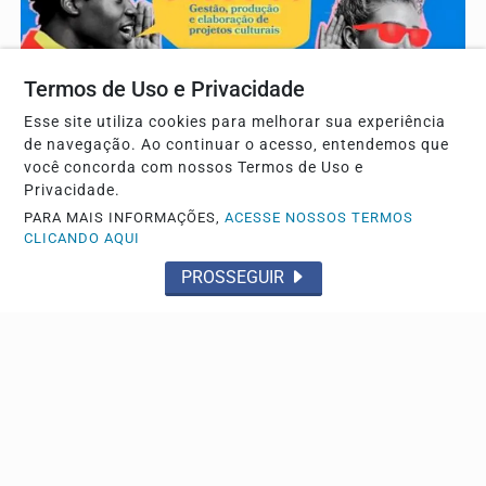
Termos de Uso e Privacidade
Esse site utiliza cookies para melhorar sua experiência
de navegação. Ao continuar o acesso, entendemos que
você concorda com nossos Termos de Uso e
Privacidade.
TRÊS LAGOAS
PARA MAIS INFORMAÇÕES,
ACESSE NOSSOS TERMOS
Inscrições abertas para oficina gratuita de gestão
CLICANDO AQUI
e elaboração de projetos culturais em Três...
PROSSEGUIR
A capacitação é voltada para jovens artistas, produtores
culturais e lideranças comunitárias com idades...