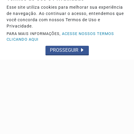
ECONOMIA
Esse site utiliza cookies para melhorar sua experiência
Leilões de petróleo em outubro terão recorde de
de navegação. Ao continuar o acesso, entendemos que
áreas em disputa
você concorda com nossos Termos de Uso e
Privacidade.
Só no pré-sal, 13 blocos serão licitados, detalha Agência
PARA MAIS INFORMAÇÕES,
ACESSE NOSSOS TERMOS
Nacional do Petróleo, Gás Natural e...
CLICANDO AQUI
PROSSEGUIR
TRÊS LAGOAS
2ª Festa da Imprensa acontece dia 26 de setembro
no Sindicato Rural