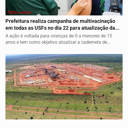
TRÊS LAGOAS
Prefeitura realiza campanha de multivacinação
em todas as USFs no dia 22 para atualização da...
A ação é voltada para crianças de 0 a menores de 15
anos e tem como objetivo atualizar a caderneta de...
Termos de Uso e Privacidade
Esse site utiliza cookies para melhorar sua experiência
de navegação. Ao continuar o acesso, entendemos que
você concorda com nossos Termos de Uso e
Privacidade.
PARA MAIS INFORMAÇÕES,
ACESSE NOSSOS TERMOS
CLICANDO AQUI
PROSSEGUIR
TRÊS LAGOAS