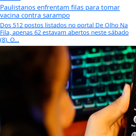
Paulistanos enfrentam filas para tomar
vacina contra sarampo
Dos 512 postos listados no portal De Olho Na
Fila, apenas 62 estavam abertos neste sábado
(8). O...