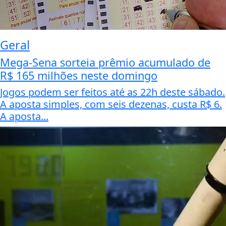
Geral
Mega-Sena sorteia prêmio acumulado de
R$ 165 milhões neste domingo
Jogos podem ser feitos até as 22h deste sábado.
A aposta simples, com seis dezenas, custa R$ 6.
A aposta...