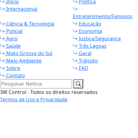
Início
Política
Internacional
Entretenimento/Famosos
Ciência & Tecnologia
Educação
Policial
Economia
Agro
Justiça/Segurança
Saúde
Três Lagoas
Mato Grosso do Sul
Geral
Meio Ambiente
Trânsito
Sobre
FAQ
Contato
Pesquisar Notícia
3W Control - Todos os direitos reservados
Termos de Uso e Privacidade