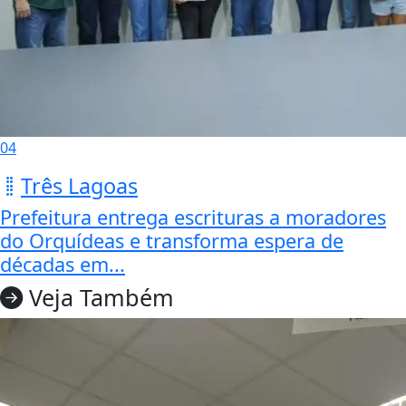
04
Três Lagoas
Prefeitura entrega escrituras a moradores
do Orquídeas e transforma espera de
décadas em...
Veja Também