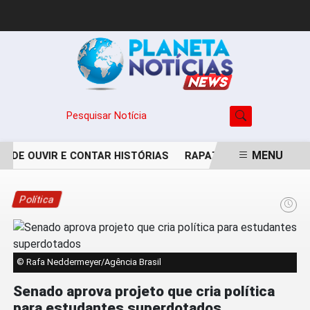
Pesquisar Notícia
MENU
 DE OUVIR E CONTAR HISTÓRIAS
RAPAZ DE 24 ANOS É PER
EM ALTA
Política
© Rafa Neddermeyer/Agência Brasil
Senado aprova projeto que cria política
para estudantes superdotados