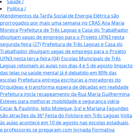
Saúde
/
Política
/
Atendimentos da Tarifa Social de Energia Elétrica são
prorrogados por mais uma semana no CRAS Ana Maria
Moreira
Prefeitura de Três Lagoas e Casa do Trabalhador
divulgam vagas de emprego para o Projeto UFN3 nesta
segunda-feira (27)
Prefeitura de Três Lagoas e Casa do
Trabalhador divulgam vagas de emprego para o Projeto
UFN3 nesta terça-feira (04)
Escolas Municipais de Três
Lagoas retomam as aulas nos dias 4 e 5 de agosto
Impacto
das telas na saúde mental já é debatido em 80% das
escolas
Prefeitura entrega escrituras a moradores do
Orquídeas e transforma espera de décadas em realidade
Prefeitura inicia recapeamento da Rua Maria Guilhermina
Esteves para melhorar mobilidade e segurança viária
Cezar & Paulinho, Jeito Moleque, Ira! e Mariana Fagundes
são atrações da 36ª Festa do Folclore em Três Lagoas
Volta
às aulas acontece em 10 de agosto nas escolas estaduais,
e professores se preparam com Jornada Formativa