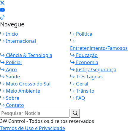
Navegue
Início
Política
Internacional
Entretenimento/Famosos
Ciência & Tecnologia
Educação
Policial
Economia
Agro
Justiça/Segurança
Saúde
Três Lagoas
Mato Grosso do Sul
Geral
Meio Ambiente
Trânsito
Sobre
FAQ
Contato
Pesquisar Notícia
3W Control - Todos os direitos reservados
Termos de Uso e Privacidade