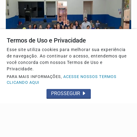
Termos de Uso e Privacidade
Esse site utiliza cookies para melhorar sua experiência
de navegação. Ao continuar o acesso, entendemos que
você concorda com nossos Termos de Uso e
Privacidade.
TRÊS LAGOAS
PARA MAIS INFORMAÇÕES,
ACESSE NOSSOS TERMOS
Estudantes participam de palestra do Agosto Lilás,
CLICANDO AQUI
durante a Visita Guiada
PROSSEGUIR
Após as atividades no plenário, os estudantes
percorreram dependências da Câmara e foram recebidos
em...