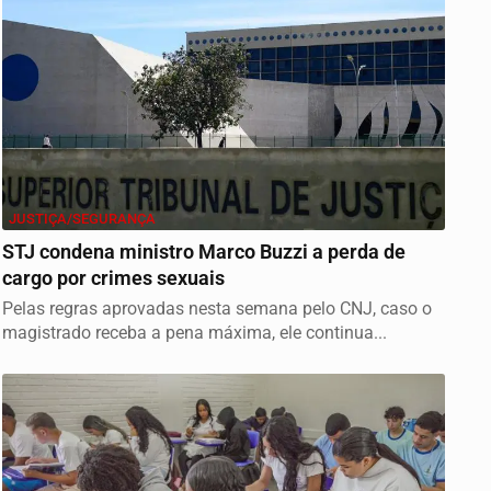
JUSTIÇA/SEGURANÇA
STJ condena ministro Marco Buzzi a perda de
cargo por crimes sexuais
Pelas regras aprovadas nesta semana pelo CNJ, caso o
magistrado receba a pena máxima, ele continua...