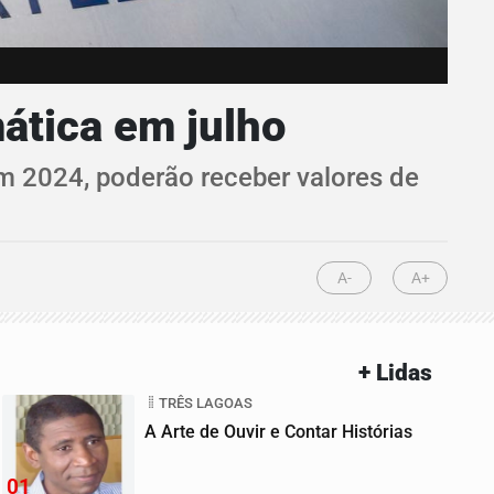
mática em julho
em 2024, poderão receber valores de
A-
A+
+ Lidas
TRÊS LAGOAS
A Arte de Ouvir e Contar Histórias
01