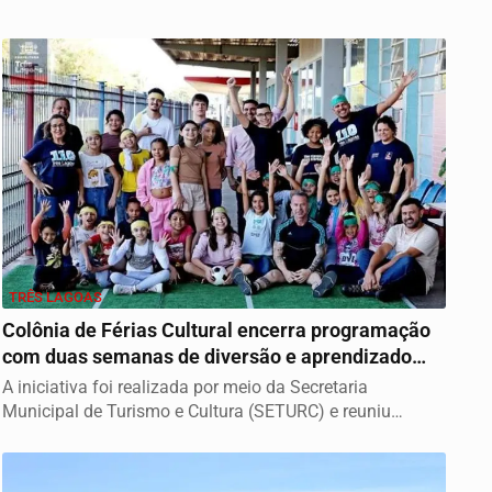
TRÊS LAGOAS
Colônia de Férias Cultural encerra programação
com duas semanas de diversão e aprendizado
em...
A iniciativa foi realizada por meio da Secretaria
Municipal de Turismo e Cultura (SETURC) e reuniu
duas...