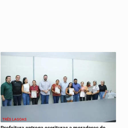
TRÊS LAGOAS
Prefeitura entrega escrituras a moradores do