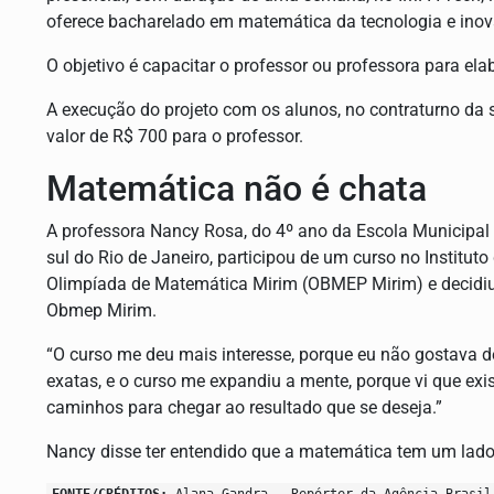
oferece bacharelado em matemática da tecnologia e ino
O objetivo é capacitar o professor ou professora para el
A execução do projeto com os alunos, no contraturno da 
valor de R$ 700 para o professor.
Matemática não é chata
A professora Nancy Rosa, do 4º ano da Escola Municipal 
sul do Rio de Janeiro, participou de um curso no Institu
Olimpíada de Matemática Mirim (OBMEP Mirim) e decidiu 
Obmep Mirim.
“O curso me deu mais interesse, porque eu não gostava 
exatas, e o curso me expandiu a mente, porque vi que ex
caminhos para chegar ao resultado que se deseja.”
Nancy disse ter entendido que a matemática tem um lado 
FONTE/CRÉDITOS:
Alana Gandra - Repórter da Agência Brasil