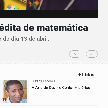
nédita de matemática
r do dia 13 de abril.
A-
A+
+ Lidas
TRÊS LAGOAS
A Arte de Ouvir e Contar Histórias
01