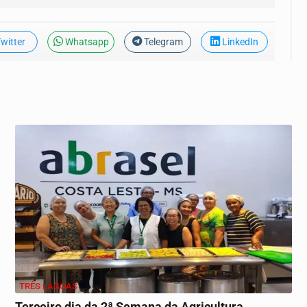
witter
Whatsapp
Telegram
LinkedIn
TRÊS LAGOAS
Terceiro dia da 2ª Semana da Agricultura