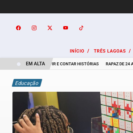
/
/
INÍCIO
TRÊS LAGOAS
EM ALTA
A ARTE DE OUVIR E CONTAR HISTÓRIAS
RAPAZ DE 24 ANOS
Educação