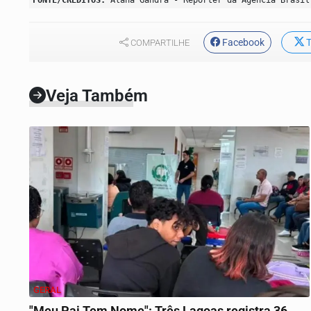
Facebook
T
COMPARTILHE
Veja Também
GERAL
"Meu Pai Tem Nome": Três Lagoas registra 36