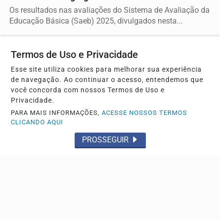
Os resultados nas avaliações do Sistema de Avaliação da
Educação Básica (Saeb) 2025, divulgados nesta...
Termos de Uso e Privacidade
Esse site utiliza cookies para melhorar sua experiência
de navegação. Ao continuar o acesso, entendemos que
você concorda com nossos Termos de Uso e
Privacidade.
PARA MAIS INFORMAÇÕES,
ACESSE NOSSOS TERMOS
CLICANDO AQUI
PROSSEGUIR
SAÚDE
Cirurgias plásticas de mama no SUS crescem
mais de 50% em dez anos
São Paulo lidera número de operações, com mais de 30
mil procedimentos, de acordo com números da...