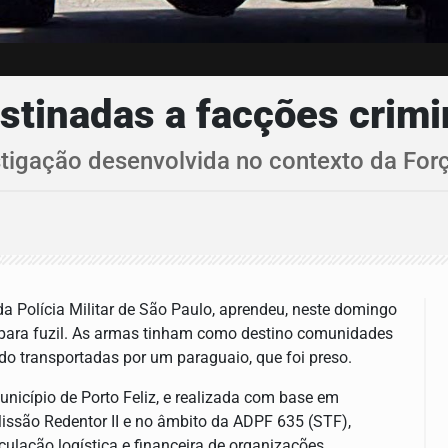
tinadas a facções crimi
tigação desenvolvida no contexto da Forç
a Polícia Militar de São Paulo, aprendeu, neste domingo
15 para fuzil. As armas tinham como destino comunidades
o transportadas por um paraguaio, que foi preso.
nicípio de Porto Feliz, e realizada com base em
issão Redentor II e no âmbito da ADPF 635 (STF),
lação logística e financeira de organizações