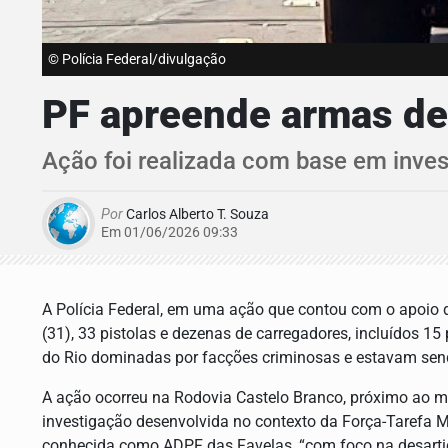
© Polícia Federal/divulgação
PF apreende armas des
Ação foi realizada com base em inves
Por
Carlos Alberto T. Souza
Em 01/06/2026 09:33
A Polícia Federal, em uma ação que contou com o apoio d
(31), 33 pistolas e dezenas de carregadores, incluídos 
do Rio dominadas por facções criminosas e estavam send
A ação ocorreu na Rodovia Castelo Branco, próximo ao mu
investigação desenvolvida no contexto da Força-Tarefa M
conhecida como ADPF das Favelas, “com foco na desarticu