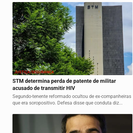
JUSTIÇA/SEGURANÇA
STM determina perda de patente de militar
acusado de transmitir HIV
Segundo-tenente reformado ocultou de ex-companheiras
que era soropositivo. Defesa disse que conduta diz...