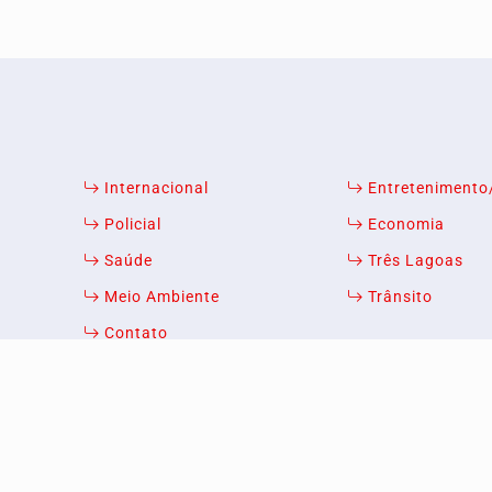
Internacional
Entreteniment
Policial
Economia
xperiência de navegação. Ao continuar o acesso, entend
Saúde
Três Lagoas
Meio Ambiente
Trânsito
ICANDO AQUI
Contato