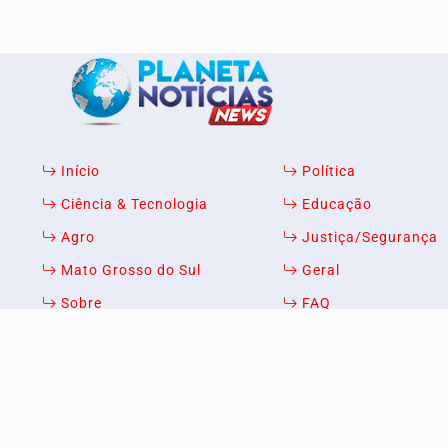
Início
Política
Termos de Uso e Privacidade
Ciência & Tecnologia
Educação
Esse site utiliza cookies para melhorar sua e
Agro
Justiça/Segurança
com nossos Termos de Uso e Privacidade.
Mato Grosso do Sul
Geral
PARA MAIS INFORMAÇÕES,
ACESSE NOSSOS TERMOS CL
Sobre
FAQ
3W Control - Todos os direitos reservados