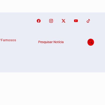
o/Famosos
Pesquisar Notícia
emos que você concorda
PROSSEGUIR
Termos de Uso e Privacidade