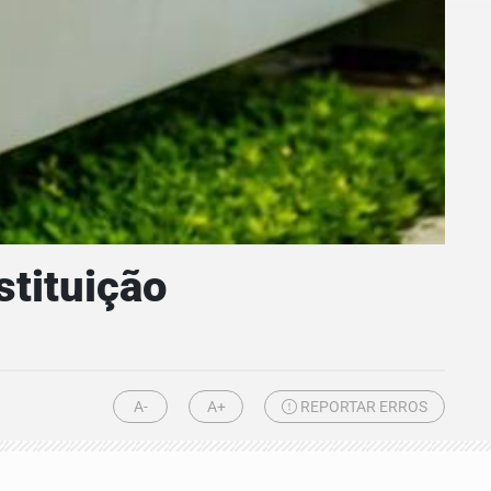
stituição
A-
A+
REPORTAR ERROS