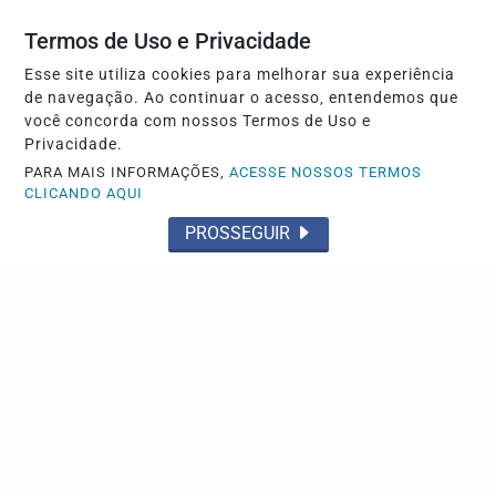
uma mulher pode enfrentar, organizado em três...
Termos de Uso e Privacidade
Esse site utiliza cookies para melhorar sua experiência
de navegação. Ao continuar o acesso, entendemos que
você concorda com nossos Termos de Uso e
Privacidade.
PARA MAIS INFORMAÇÕES,
ACESSE NOSSOS TERMOS
CLICANDO AQUI
PROSSEGUIR
EDUCAÇÃO
Candidatos do Encceja 2026 podem consultar o
cartão de inscrição
Documento indica data, horário e local das provas, que
serão aplicadas no dia 23 em todo o país.