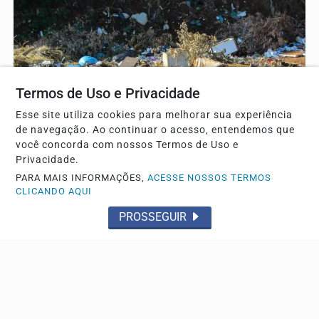
Termos de Uso e Privacidade
Esse site utiliza cookies para melhorar sua experiência
de navegação. Ao continuar o acesso, entendemos que
você concorda com nossos Termos de Uso e
TRÊS LAGOAS
Privacidade.
Prefeitura reforça limpeza de bueiros e faz apelo à
PARA MAIS INFORMAÇÕES,
ACESSE NOSSOS TERMOS
CLICANDO AQUI
população sobre o descarte correto de lixo
Coordenada pelo Departamento de Serviços Públicos
PROSSEGUIR
(DSP), a força-tarefa tem como principal objetivo...