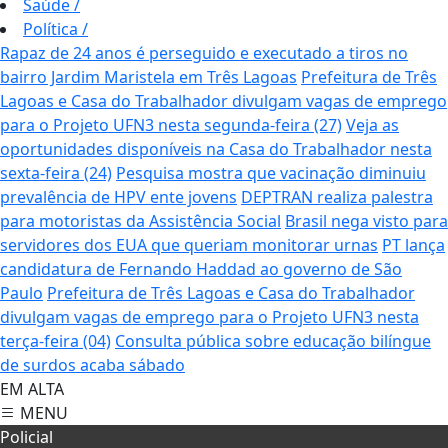
Saúde
/
Política
/
Rapaz de 24 anos é perseguido e executado a tiros no
bairro Jardim Maristela em Três Lagoas
Prefeitura de Três
Lagoas e Casa do Trabalhador divulgam vagas de emprego
para o Projeto UFN3 nesta segunda-feira (27)
Veja as
oportunidades disponíveis na Casa do Trabalhador nesta
sexta-feira (24)
Pesquisa mostra que vacinação diminuiu
prevalência de HPV ente jovens
DEPTRAN realiza palestra
para motoristas da Assistência Social
Brasil nega visto para
servidores dos EUA que queriam monitorar urnas
PT lança
candidatura de Fernando Haddad ao governo de São
Paulo
Prefeitura de Três Lagoas e Casa do Trabalhador
divulgam vagas de emprego para o Projeto UFN3 nesta
terça-feira (04)
Consulta pública sobre educação bilíngue
de surdos acaba sábado
EM ALTA
MENU
Policial