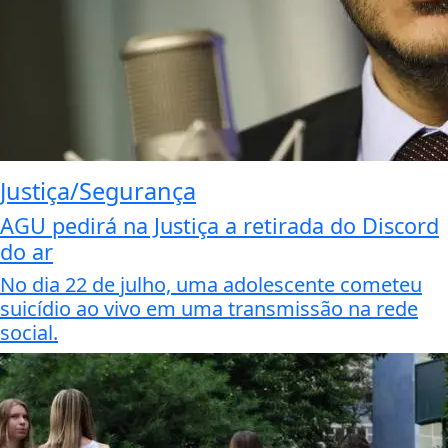
Justiça/Segurança
AGU pedirá na Justiça a retirada do Discord
do ar
No dia 22 de julho, uma adolescente cometeu
suicídio ao vivo em uma transmissão na rede
social.