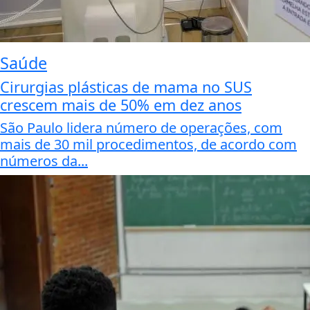
Saúde
Cirurgias plásticas de mama no SUS
crescem mais de 50% em dez anos
São Paulo lidera número de operações, com
mais de 30 mil procedimentos, de acordo com
números da...