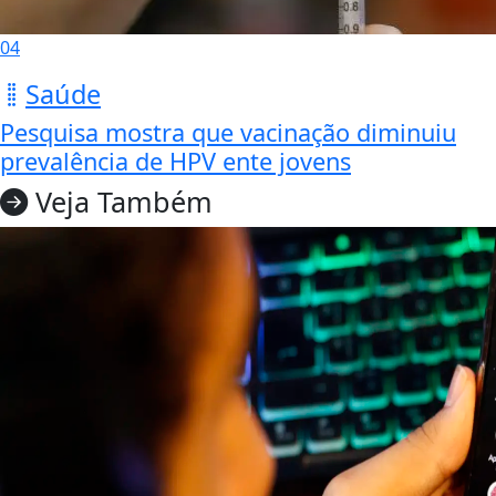
04
Saúde
Pesquisa mostra que vacinação diminuiu
prevalência de HPV ente jovens
Veja Também