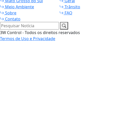
Mato Grosso do Sul
Geral
Meio Ambiente
Trânsito
Sobre
FAQ
Contato
Pesquisar Notícia
3W Control - Todos os direitos reservados
Termos de Uso e Privacidade