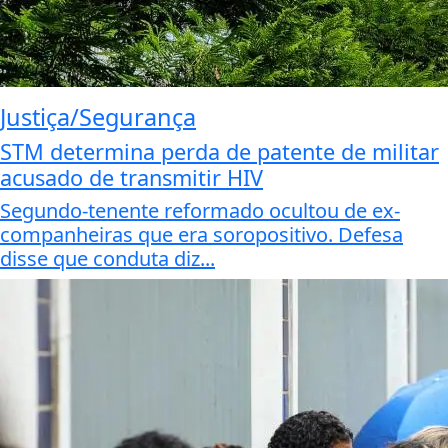
Justiça/Segurança
STM determina perda de patente de militar
acusado de transmitir HIV
Segundo-tenente reformado ocultou de ex-
companheiras que era soropositivo. Defesa
disse que conduta diz...