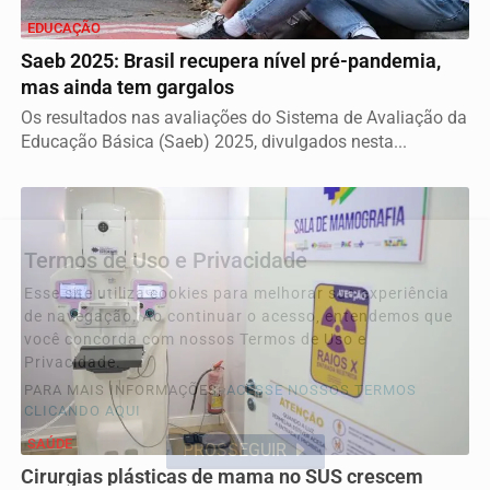
EDUCAÇÃO
Saeb 2025: Brasil recupera nível pré-pandemia,
mas ainda tem gargalos
Os resultados nas avaliações do Sistema de Avaliação da
Educação Básica (Saeb) 2025, divulgados nesta...
Termos de Uso e Privacidade
Esse site utiliza cookies para melhorar sua experiência
de navegação. Ao continuar o acesso, entendemos que
você concorda com nossos Termos de Uso e
Privacidade.
PARA MAIS INFORMAÇÕES,
ACESSE NOSSOS TERMOS
CLICANDO AQUI
SAÚDE
PROSSEGUIR
Cirurgias plásticas de mama no SUS crescem