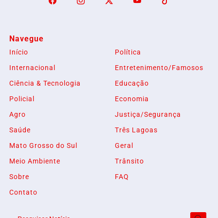
Navegue
Início
Política
Internacional
Entretenimento/Famosos
Ciência & Tecnologia
Educação
Policial
Economia
Agro
Justiça/Segurança
Saúde
Três Lagoas
Mato Grosso do Sul
Geral
Meio Ambiente
Trânsito
Sobre
FAQ
Contato
Termos de Uso e Privacidade
Esse site utiliza cookies para melhorar sua experiência