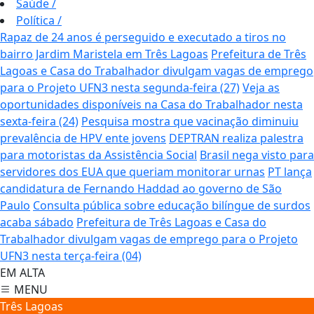
Saúde
/
Política
/
Rapaz de 24 anos é perseguido e executado a tiros no
bairro Jardim Maristela em Três Lagoas
Prefeitura de Três
Lagoas e Casa do Trabalhador divulgam vagas de emprego
para o Projeto UFN3 nesta segunda-feira (27)
Veja as
oportunidades disponíveis na Casa do Trabalhador nesta
sexta-feira (24)
Pesquisa mostra que vacinação diminuiu
prevalência de HPV ente jovens
DEPTRAN realiza palestra
para motoristas da Assistência Social
Brasil nega visto para
servidores dos EUA que queriam monitorar urnas
PT lança
candidatura de Fernando Haddad ao governo de São
Paulo
Consulta pública sobre educação bilíngue de surdos
acaba sábado
Prefeitura de Três Lagoas e Casa do
Trabalhador divulgam vagas de emprego para o Projeto
UFN3 nesta terça-feira (04)
EM ALTA
MENU
Três Lagoas