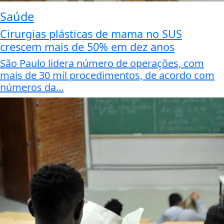
Saúde
Cirurgias plásticas de mama no SUS
crescem mais de 50% em dez anos
São Paulo lidera número de operações, com
mais de 30 mil procedimentos, de acordo com
números da...