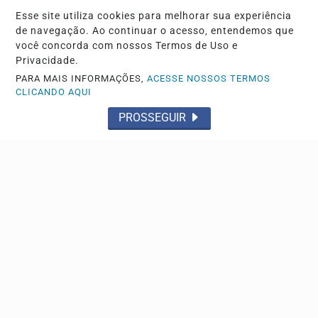
Lei prorroga uso do FGTS em hospitais
Esse site utiliza cookies para melhorar sua experiência
filantrópicos ligados ao SUS
de navegação. Ao continuar o acesso, entendemos que
Prazo que terminou em 2022 foi prorrogado até 2030.
você concorda com nossos Termos de Uso e
Privacidade.
PARA MAIS INFORMAÇÕES,
ACESSE NOSSOS TERMOS
CLICANDO AQUI
PROSSEGUIR
ECONOMIA
Entenda o que muda com a nova Lei do Frete
Presidente vetou a anistia a multas aplicadas em razão
dos bloqueios de rodovias ocorridos após as...