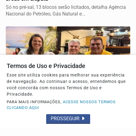
Só no pré-sal, 13 blocos serão licitados, detalha Agência
Nacional do Petróleo, Gás Natural e...
Termos de Uso e Privacidade
Esse site utiliza cookies para melhorar sua experiência
de navegação. Ao continuar o acesso, entendemos que
você concorda com nossos Termos de Uso e
Privacidade.
TRÊS LAGOAS
PARA MAIS INFORMAÇÕES,
ACESSE NOSSOS TERMOS
2ª Festa da Imprensa acontece dia 26 de setembro
CLICANDO AQUI
no Sindicato Rural
PROSSEGUIR
A 2ª edição reforça o reconhecimento aos profissionais
que contam a história da cidade todos os dias.