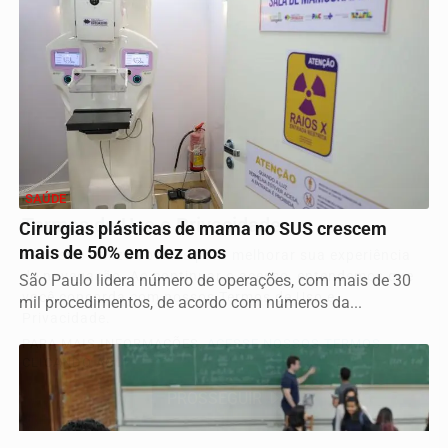
SAÚDE
Termos de Uso e Privacidade
Cirurgias plásticas de mama no SUS crescem
mais de 50% em dez anos
Esse site utiliza cookies para melhorar sua experiência
de navegação. Ao continuar o acesso, entendemos que
São Paulo lidera número de operações, com mais de 30
você concorda com nossos Termos de Uso e
mil procedimentos, de acordo com números da...
Privacidade.
PARA MAIS INFORMAÇÕES,
ACESSE NOSSOS TERMOS
CLICANDO AQUI
PROSSEGUIR