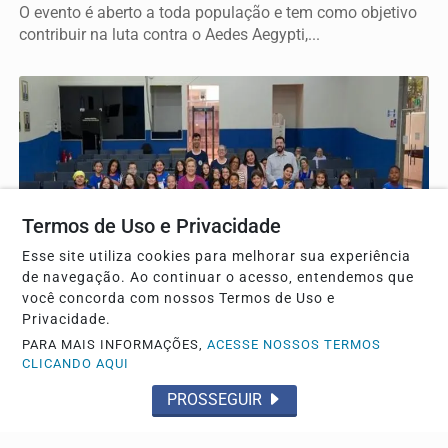
O evento é aberto a toda população e tem como objetivo
contribuir na luta contra o Aedes Aegypti,...
Termos de Uso e Privacidade
Esse site utiliza cookies para melhorar sua experiência
de navegação. Ao continuar o acesso, entendemos que
você concorda com nossos Termos de Uso e
TRÊS LAGOAS
Privacidade.
Estudantes participam de palestra do Agosto Lilás,
PARA MAIS INFORMAÇÕES,
ACESSE NOSSOS TERMOS
durante a Visita Guiada
CLICANDO AQUI
Após as atividades no plenário, os estudantes
PROSSEGUIR
percorreram dependências da Câmara e foram recebidos
em...