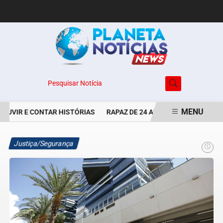
Pesquisar Notícia
MENU
UVIR E CONTAR HISTÓRIAS
RAPAZ DE 24 ANOS É PERSEGUIDO E E
EM ALTA
Justiça/Segurança