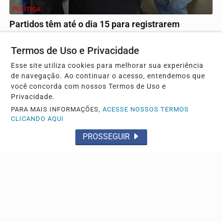
POLÍTICA
Partidos têm até o dia 15 para registrarem
candidaturas nos tribunais
Termos de Uso e Privacidade
Candidaturas à Presidência são feitas no TSE. Nos TREs
são registrados candidatos ao governo estadual,...
Esse site utiliza cookies para melhorar sua experiência
de navegação. Ao continuar o acesso, entendemos que
você concorda com nossos Termos de Uso e
Privacidade.
PARA MAIS INFORMAÇÕES,
ACESSE NOSSOS TERMOS
CLICANDO AQUI
PROSSEGUIR
GERAL
AGU se reúne com Discord e cobra proteção de
crianças na plataforma
No mês passado, uma adolescente foi induzida a tirar a