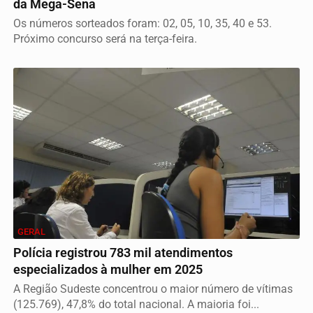
da Mega-Sena
Os números sorteados foram: 02, 05, 10, 35, 40 e 53.
Próximo concurso será na terça-feira.
GERAL
Polícia registrou 783 mil atendimentos
especializados à mulher em 2025
A Região Sudeste concentrou o maior número de vítimas
(125.769), 47,8% do total nacional. A maioria foi...