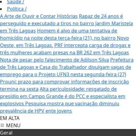
Saúde
/
Política
/
A Arte de Ouvir e Contar Histórias
Rapaz de 24 anos é
perseguido e executado a tiros no bairro Jardim Maristela
em Três Lagoas
Homem é alvo de uma tentativa de
homicídio na noite desta terça-feira (21), no bairro Novo
Oeste, em Três Lagoas.
PRF intercepta carga de drogas e
três mulheres acabam presas na BR 262 em Três Lagoas
Nota de pesar pelo falecimento de Adilson Silva
Prefeitura
de Três Lagoas e Casa do Trabalhador divulgam vagas de
emprego para o Projeto UFN3 nesta segunda-feira (27)
Prouni: prazo para comprovar informações de inscrição
termina na sexta
Alta periculosidade: resgatado de
presídio em Campo Grande é do PCC e especialista em
explosivos
Pesquisa mostra que vacinação diminuiu
prevalência de HPV ente jovens
EM ALTA
MENU
Geral