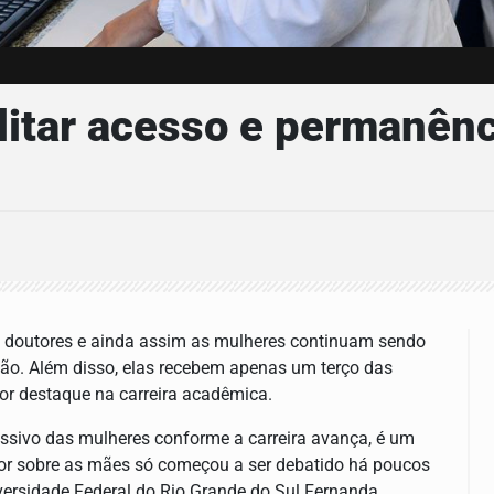
ilitar acesso e permanên
e doutores e ainda assim as mulheres continuam sendo
ção. Além disso, elas recebem apenas um terço das
ior destaque na carreira acadêmica.
essivo das mulheres conforme a carreira avança, é um
r sobre as mães só começou a ser debatido há poucos
versidade Federal do Rio Grande do Sul Fernanda