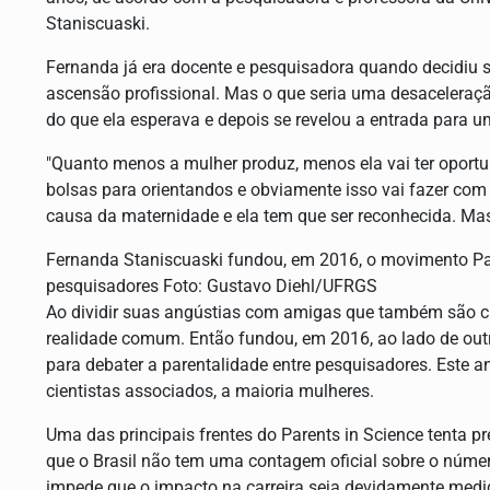
Staniscuaski.
Fernanda já era docente e pesquisadora quando decidiu se
ascensão profissional. Mas o que seria uma desaceler
do que ela esperava e depois se revelou a entrada para um
"Quanto menos a mulher produz, menos ela vai ter oport
bolsas para orientandos e obviamente isso vai fazer com
causa da maternidade e ela tem que ser reconhecida. Mas 
Fernanda Staniscuaski fundou, em 2016, o movimento Pare
pesquisadores Foto: Gustavo Diehl/UFRGS
Ao dividir suas angústias com amigas que também são cie
realidade comum. Então fundou, em 2016, ao lado de out
para debater a parentalidade entre pesquisadores. Este 
cientistas associados, a maioria mulheres.
Uma das principais frentes do Parents in Science tenta p
que o Brasil não tem uma contagem oficial sobre o númer
impede que o impacto na carreira seja devidamente med