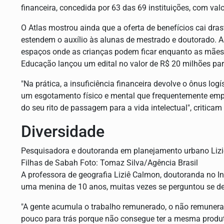
financeira, concedida por 63 das 69 instituições, com va
O Atlas mostrou ainda que a oferta de benefícios cai dra
estendem o auxílio às alunas de mestrado e doutorado. A
espaços onde as crianças podem ficar enquanto as mães
Educação lançou um edital no valor de R$ 20 milhões pa
"Na prática, a insuficiência financeira devolve o ônus lo
um esgotamento físico e mental que frequentemente emp
do seu rito de passagem para a vida intelectual", critica
Diversidade
Pesquisadora e doutoranda em planejamento urbano Lizi
Filhas de Sabah Foto: Tomaz Silva/Agência Brasil
A professora de geografia Liziê Calmon, doutoranda no I
uma menina de 10 anos, muitas vezes se perguntou se dev
"A gente acumula o trabalho remunerado, o não remunera
pouco para trás porque não consegue ter a mesma produtiv