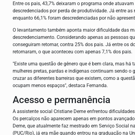
Entre os pais, 43,7% deixaram o programa onde atuavam p
descredenciados por perda de produtividade. Já entre as 
enquanto 66,1% foram descredenciadas por não apresen
O levantamento também aponta maior dificuldade das mãe
descredenciamento. Considerando apenas as pessoas que
conseguiram retornar, contra 25% dos pais. Já entre os 
retornaram, o que aconteceu com apenas 7,1% dos pais.
"Existe uma questão de gênero que é bem clara, mas há 
mulheres pretas, pardas e indígenas continuam sendo o g
cruzar as diferentes barreiras que existem, como a ques
ocupam menos espaços", destaca Fernanda.
Acesso e permanência
A assistente social Cristiane Derne enfrentou dificuldad
Os percalços não aparecem apenas em pontos avançados d
Derne, que atualmente faz mestrado em Serviço Social na 
(PUC/Rio), já era mãe quando entrou na graduação na Uni