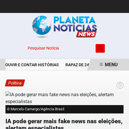
Pesquisar Notícia
MENU
E OUVIR E CONTAR HISTÓRIAS
RAPAZ DE 24 ANOS É PERSEGUIDO 
EM ALTA
Política
© Marcelo Camargo/Agência Brasil
IA pode gerar mais fake news nas eleições,
alertam especialistas