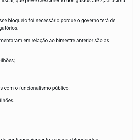
 fiscal, que prevê crescimento dos gastos até 2,5% acima
se bloqueio foi necessário porque o governo terá de
gatórios.
aumentaram em relação ao bimestre anterior são as
ilhões;
tos com o funcionalismo público:
ilhões.
ão de contingenciamento, recursos bloqueados