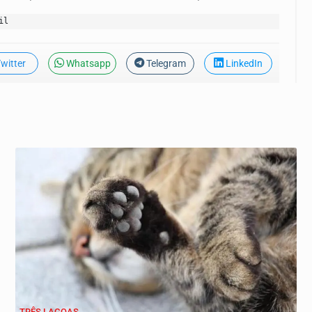
il
witter
Whatsapp
Telegram
LinkedIn
TRÊS LAGOAS