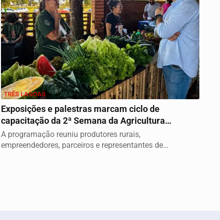
TRÊS LAGOAS
Exposições e palestras marcam ciclo de
capacitação da 2ª Semana da Agricultura
Familiar em...
A programação reuniu produtores rurais,
empreendedores, parceiros e representantes de
instituições...
emos que você concorda
PROSSEGUIR