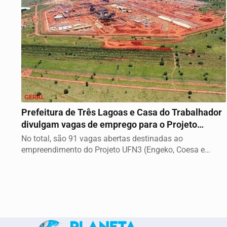
GERAL
Prefeitura de Três Lagoas e Casa do Trabalhador
divulgam vagas de emprego para o Projeto
UFN3...
No total, são 91 vagas abertas destinadas ao
empreendimento do Projeto UFN3 (Engeko, Coesa e
Enfil),...
Termos de Uso e Privacidade
Esse site utiliza cookies para melhorar sua e