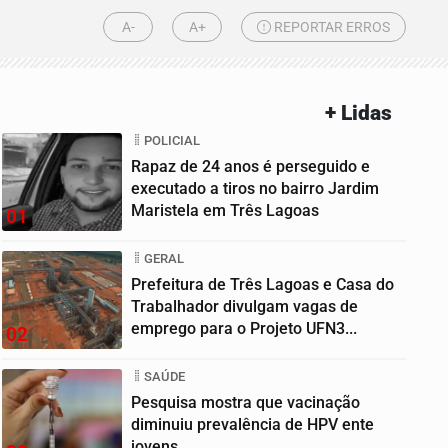
A-
A+
REPORTAR ERROS
+ Lidas
POLICIAL
Rapaz de 24 anos é perseguido e
executado a tiros no bairro Jardim
Maristela em Três Lagoas
01
GERAL
Prefeitura de Três Lagoas e Casa do
Trabalhador divulgam vagas de
emprego para o Projeto UFN3...
02
SAÚDE
Pesquisa mostra que vacinação
diminuiu prevalência de HPV ente
jovens