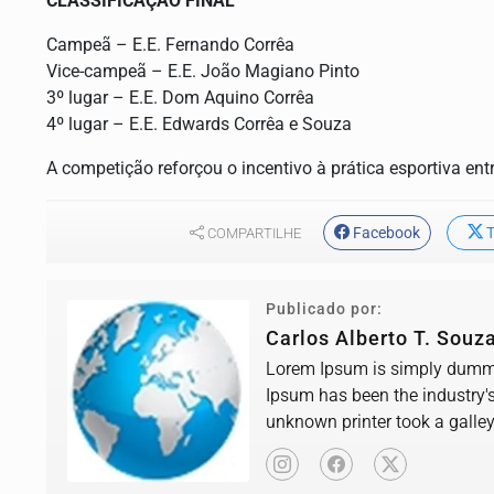
CLASSIFICAÇÃO FINAL
Campeã – E.E. Fernando Corrêa
Vice-campeã – E.E. João Magiano Pinto
3º lugar – E.E. Dom Aquino Corrêa
4º lugar – E.E. Edwards Corrêa e Souza
A competição reforçou o incentivo à prática esportiva ent
Facebook
T
COMPARTILHE
Publicado por:
Carlos Alberto T. Souz
Lorem Ipsum is simply dummy 
Ipsum has been the industry'
unknown printer took a galle
book.