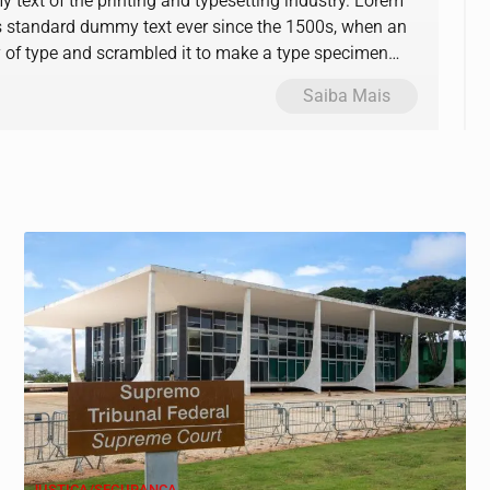
text of the printing and typesetting industry. Lorem
s standard dummy text ever since the 1500s, when an
y of type and scrambled it to make a type specimen
Saiba Mais
JUSTIÇA/SEGURANÇA