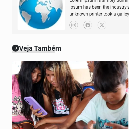
Lorem Ipsum is simply dummy 
Ipsum has been the industry'
unknown printer took a galle
book.
Veja Também
GERAL