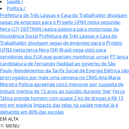
Saúde
/
Política
/
Prefeitura de Três Lagoas e Casa do Trabalhador divulgam
vagas de emprego para o Projeto UFN3 nesta segunda-
feira (27)
DEPTRAN realiza palestra para motoristas da
Assistência Social
Prefeitura de Três Lagoas e Casa do
Trabalhador divulgam vagas de emprego para o Projeto
UFN3 nesta terça-feira (04)
Brasil nega visto para
servidores dos EUA que queriam monitorar urnas
PT lança
candidatura de Fernando Haddad ao governo de São
Paulo
Atendimentos da Tarifa Social de Energia Elétrica são
prorrogados por mais uma semana no CRAS Ana Maria
Moreira
Polícia apreende cinco menores por suspeita de
induzir menina de 13 anos ao suicídio durante 'live'
Força
Tática prende homem com quase 2 kg de drogas e R$ 13
mil em espécie
Impacto das telas na saúde mental já é
debatido em 80% das escolas
EM ALTA
MENU