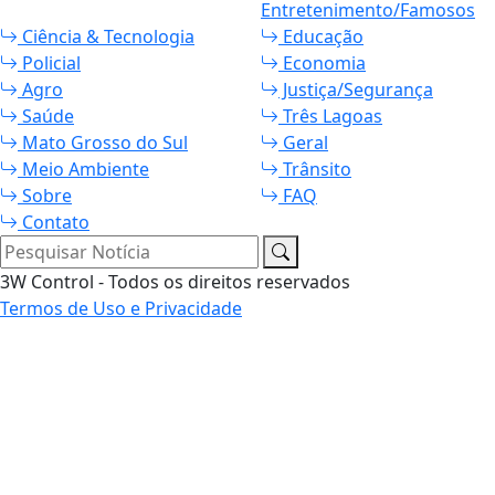
Entretenimento/Famosos
Ciência & Tecnologia
Educação
Policial
Economia
Agro
Justiça/Segurança
Saúde
Três Lagoas
Mato Grosso do Sul
Geral
Meio Ambiente
Trânsito
Sobre
FAQ
Contato
Pesquisar Notícia
3W Control - Todos os direitos reservados
Termos de Uso e Privacidade