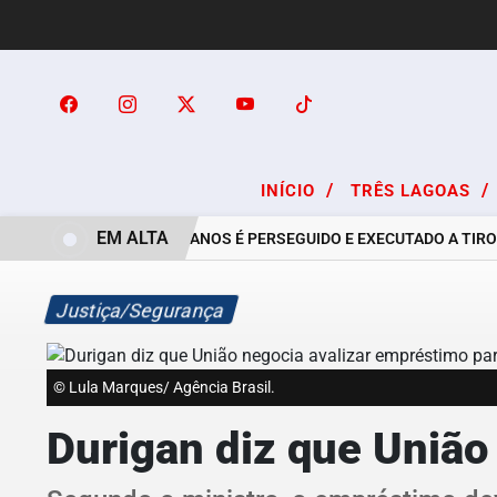
/
/
INÍCIO
TRÊS LAGOAS
EM ALTA
RAPAZ DE 24 ANOS É PERSEGUIDO E EXECUTADO A TIRO
Justiça/Segurança
© Lula Marques/ Agência Brasil.
Durigan diz que União