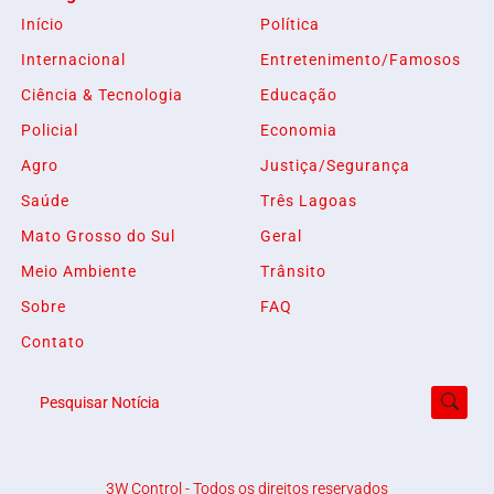
Início
Política
Internacional
Entretenimento/Famosos
Ciência & Tecnologia
Educação
Policial
Economia
Agro
Justiça/Segurança
Saúde
Três Lagoas
Mato Grosso do Sul
Geral
Meio Ambiente
Trânsito
Sobre
FAQ
Contato
Termos de Uso e Privacidade
Esse site utiliza cookies para melhorar sua experiência
de navegação. Ao continuar o acesso, entendemos que
Pesquisar Notícia
você concorda com nossos Termos de Uso e
Privacidade.
PARA MAIS INFORMAÇÕES,
ACESSE NOSSOS TERMOS
3W Control - Todos os direitos reservados