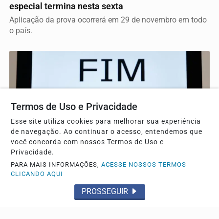
especial termina nesta sexta
Aplicação da prova ocorrerá em 29 de novembro em todo
o país.
Termos de Uso e Privacidade
Esse site utiliza cookies para melhorar sua experiência
de navegação. Ao continuar o acesso, entendemos que
você concorda com nossos Termos de Uso e
Privacidade.
PARA MAIS INFORMAÇÕES,
ACESSE NOSSOS TERMOS
POLÍTICA
CLICANDO AQUI
Federação PSOL-Rede oficializa apoio à
PROSSEGUIR
candidatura de Lula à reeleição
Os partidos já haviam sinalizado esse posicionamento
quando participaram da convenção do PT, no último...