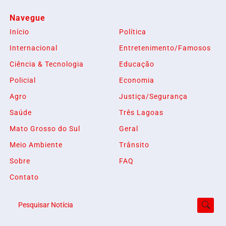
Navegue
Início
Política
Internacional
Entretenimento/Famosos
Ciência & Tecnologia
Educação
Policial
Economia
Agro
Justiça/Segurança
Saúde
Três Lagoas
Mato Grosso do Sul
Geral
Meio Ambiente
Trânsito
Sobre
FAQ
Contato
Termos de Uso e Privacidade
Esse site utiliza cookies para melhorar sua experiência
de navegação. Ao continuar o acesso, entendemos que
Pesquisar Notícia
você concorda com nossos Termos de Uso e